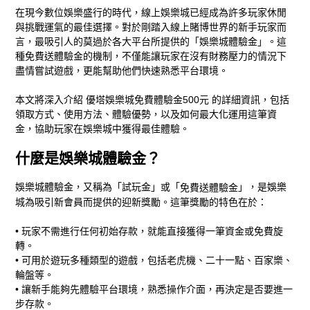
在現今數位娛樂盛行的時代，線上娛樂城已經成為許多玩家休閒
與挑戰運氣的最佳選擇。對於剛踏入線上賭博世界的新手玩家而
言，最吸引人的莫過於各大平台所提供的「
娛樂城體驗金
」。這
種免費送體驗金的機制，不僅能讓玩家在沒有財務壓力的情況下
盡情嘗試遊戲，更能幫助他們快速熟悉平台環境。
本文將深入介紹 優塔娛樂城免費體驗金500元 的詳細資訊，包括
領取方式、使用方法、體驗優勢，以及如何最大化運用這筆資
金，協助玩家在娛樂城中獲得最佳體驗。
什麼是娛樂城體驗金？
娛樂城體驗金，又稱為「試玩金」或「
」，是娛樂
免費送體驗金
城為吸引新會員而提供的迎新獎勵。這筆獎勵的特色在於：
• 玩家不需進行任何初始存款，就能直接獲得一筆資金或免費旋
轉。
• 可用於遊玩多種類型的遊戲，包括老虎機、二十一點、百家樂、
輪盤等。
• 讓新手能夠先體驗平台環境，熟悉操作介面，再決定是否要進一
步存款。