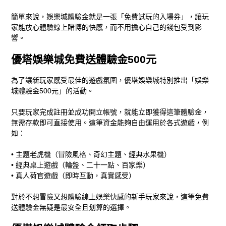
簡單來說，娛樂城體驗金就是一張「免費試玩的入場券」，讓玩
家能放心體驗線上賭博的快感，而不用擔心自己的錢包受到影
響。
優塔娛樂城免費送體驗金500元
為了讓新玩家感受最佳的遊戲氛圍，優塔娛樂城特別推出「娛樂
城體驗金500元」的活動。
只要玩家完成註冊並成功開立帳號，就能立即獲得這筆體驗金，
無需存款即可直接使用。這筆資金能夠自由運用於各式遊戲，例
如：
• 主題老虎機（冒險風格、奇幻主題、經典水果機）
• 經典桌上遊戲（輪盤、二十一點、百家樂）
• 真人荷官遊戲（即時互動，真實感受）
對於不想冒險又想體驗線上娛樂快感的新手玩家來說，這筆免費
送體驗金無疑是最安全且划算的選擇。