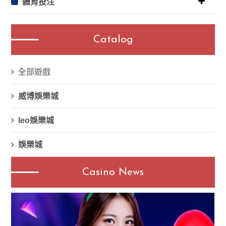
體育投注
Catalog
全部遊戲
威博娛樂城
leo娛樂城
娛樂城
Casino News