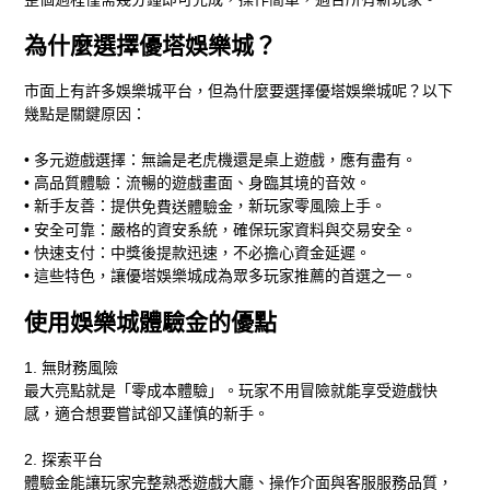
為什麼選擇優塔娛樂城？
市面上有許多娛樂城平台，但為什麼要選擇優塔娛樂城呢？以下
幾點是關鍵原因：
• 多元遊戲選擇：無論是老虎機還是桌上遊戲，應有盡有。
• 高品質體驗：流暢的遊戲畫面、身臨其境的音效。
• 新手友善：提供
，新玩家零風險上手。
免費送體驗金
• 安全可靠：嚴格的資安系統，確保玩家資料與交易安全。
• 快速支付：中獎後提款迅速，不必擔心資金延遲。
• 這些特色，讓優塔娛樂城成為眾多玩家推薦的首選之一。
使用娛樂城體驗金的優點
1. 無財務風險
最大亮點就是「零成本體驗」。玩家不用冒險就能享受遊戲快
感，適合想要嘗試卻又謹慎的新手。
2. 探索平台
體驗金能讓玩家完整熟悉遊戲大廳、操作介面與客服服務品質，