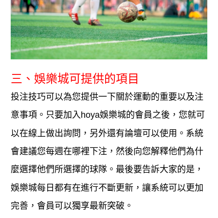
三、娛樂城可提供的項目
投注技巧可以為您提供一下關於運動的重要以及注
意事項。只要加入hoya娛樂城的會員之後，您就可
以在線上做出詢問，另外還有論壇可以使用。系統
會建議您每週在哪裡下注，然後向您解釋他們為什
麼選擇他們所選擇的球隊。最後要告訴大家的是，
娛樂城每日都有在進行不斷更新，讓系統可以更加
完善，會員可以獨享最新突破。