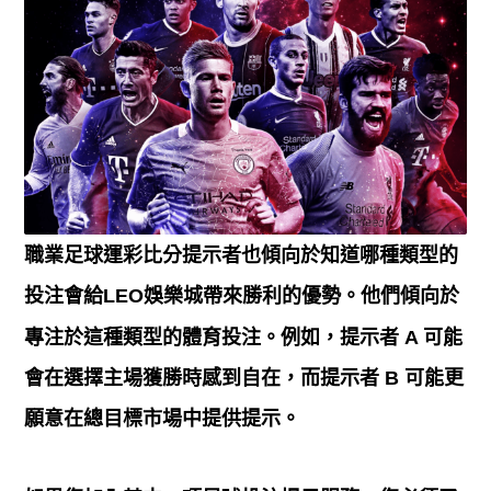
職業足球
運彩比分
提示者也傾向於知道哪種類型的
投注會給
LEO娛樂城
帶來勝利的優勢。他們傾向於
專注於這種類型的
體育投注
。例如，提示者 A 可能
會在選擇主場獲勝時感到自在，而提示者 B 可能更
願意在總目標市場中提供提示。