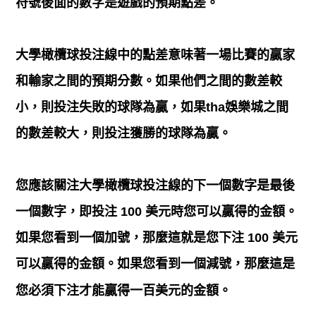
符號後面的數字是遊戲的預期點差。
大學橄欖球投注線中的點差意味著一場比賽的贏家
和輸家之間的預期分數。如果他們之間的數差較
小，則投注失敗的球隊為贏，如果
tha娛樂城
之間
的數差較大，則投注獲勝的球隊為贏。
您應該關注大學橄欖球投注線的下一個數字是最後
一個數字，即投注 100 美元時您可以贏得的金額。
如果您看到一個加號，那麼這就是您下注 100 美元
可以贏得的金額。如果您看到一個減號，那麼這是
您必須下注才能贏得一百美元的金額。