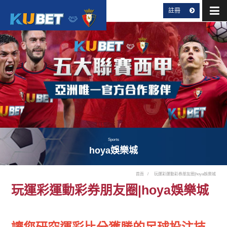
註冊
Sports
hoya娛樂城
首頁
玩運彩運動彩券朋友圈|hoya娛樂城
玩運彩運動彩券朋友圈|hoya娛樂城