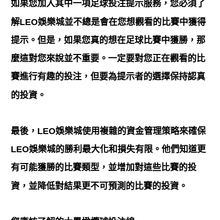
如果您加入其中一項足球投注提示服務，您必須了
解
LEO娛樂城
並不總是會在您想觀看的比賽中獲得
提示。但是，如果您真的想在足球比賽中獲勝，那
麼這對您來說並不重要。一定要對您正在觀看的比
賽進行有趣的投注，但要為提示者的選擇保持認真
的投資。
最後，
LEO娛樂城
使用複雜的資金管理策略來確保
LEO娛樂城
的勝利最大化和損失有限。他們知道更
有可能獲勝的比賽類型，並增加對這些比賽的投
資，並降低對結果更不可預測的比賽的投資。