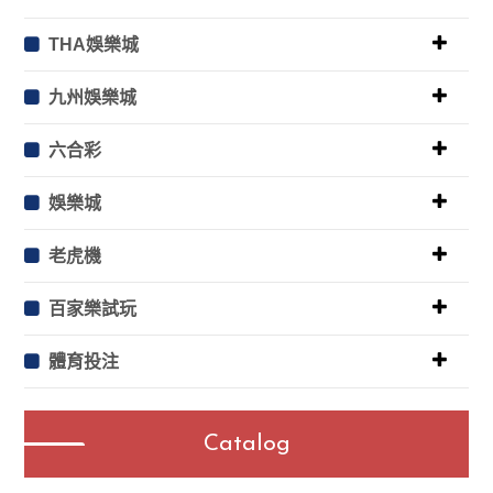
THA娛樂城
九州娛樂城
六合彩
娛樂城
老虎機
百家樂試玩
體育投注
Catalog