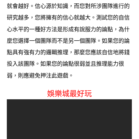
就會越好。信心源於知識，而您對所涉團隊進行的
研究越多，您將擁有的信心就越大。測試您的自信
心水平的一種好方法是形成有說服力的論點，為什
麼您選擇一個團隊而不是另一個團隊。如果您的論
點具有強有力的邏輯推理，那麼您應該自信地將錢
投入該團隊。如果您的論點很弱並且推理能力很
弱，則應避免押注此遊戲。
娛樂城最好玩