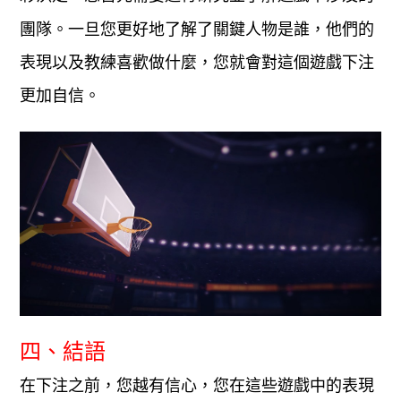
團隊。一旦您更好地了解了關鍵人物是誰，他們的
表現以及教練喜歡做什麼，您就會對這個遊戲下注
更加自信。
四、結語
在下注之前，您越有信心，您在這些遊戲中的表現