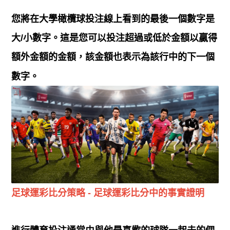
您將在大學橄欖球投注線上看到的最後一個數字是
大/小數字。這是您可以投注超過或低於金額以贏得
額外金額的金額，該金額也表示為該行中的下一個
數字。
足球
運彩比分
策略 - 足球運彩比分中的事實證明