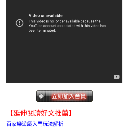
【延伸閱讀好文推薦】
百家樂遊戲入門玩法解析