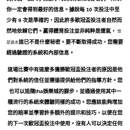
你一定會得到最好的信息。據說每 10 次投注中至
少有 9 次是準確的，因此許多
歐冠盃投注
者自然而
然地依賴它們。贏得
體育投注
並非純粹是運氣，
世
這已不是什麼秘密。要不斷取得成功，您需要
足返水
經過驗證的系統和內部信息。
這場比賽中有這麼多獲勝
歐冠盃投注
者的原因是他
們對系統的信任並遵循提供給他們的指導方針。您
也可以追隨
tha娛樂城
的腳步，並通過使用其中一
種流行的系統來體驗同樣的成功。您應該能夠增加
您的賠率並學習許多額外的提示和技巧，以便在您
的下一次
歐冠盃投注
中使用。沒有人可以決定任何