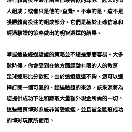
進行
體育投注
通常由與他最喜歡的球隊一起去的個
人組成；或者只是他的“直覺”。不幸的是，這不是
獲勝
體育投注
的組成部分。它們是基於正確信息和
經過驗證的策略做出的明智選擇的結果。
掌握這些經過驗證的策略並不總是那麼容易。大多
數時候，你會受到在這方面經驗有限的人的教育
足球
運彩比分
歐冠。由於這還遠遠不夠，您可以選
擇訂閱一個可靠的、經過驗證的來源，該來源將為
您提供成功下注和賺取大量額外現金所需的一切。
這些體育博彩系統非常受歡迎，並且被全歐冠成功
的博彩玩家所使用。