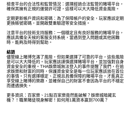
檢查平台的合法性和監管情況：選擇經過合法監管的賭場平台，
確保其擁有正規的運營許可證，這樣可以大大降低資金風險。
定期更新帳戶資訊和密碼：為了保障帳戶的安全，玩家應該定期
更換賬號密碼，並開啟雙重驗證等安全措施。
注意平台的技術支持服務：一個穩定且有良好服務的賭場平台，
應該具備全天候的客服支持系統，當遇到登入問題或其他困難
時，能夠及時得到幫助。
結語
儘管線上賭博充滿了風險，但如果選擇了可靠的平台，這些風險
是可以大大降低的。玩家應該謹慎選擇賭場平台，並加強對自身
資金安全的重視。THA娛樂城無法登入的事件提醒了我們，在追
求娛樂和財富的同時，保護資金安全是每一位玩家應該放在首位
的事情。只有選擇穩定、正規且具備保障的賭場平台，才能真正
享受線上賭博的樂趣，並確保自己的財富不會因為平台的不穩定
而遭遇損失。
更多資訊：
百家樂、21點百家樂竟然能破解？娛樂城暗藏玄
機？！職業賭徒現身解密！如何用1萬資本贏到700萬？