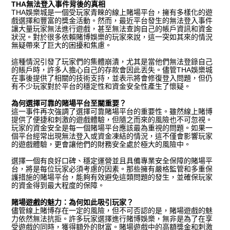
THA無法登入事件背後的真相
THA娛樂城是一個受玩家青睞的線上賭場平台，擁有多樣化的遊
戲選擇和豐富的獎金活動。然而，最近平台發生的無法登入事件
讓大量玩家無法進行遊戲，甚至無法查詢自己的帳戶資訊和資金
狀況。對於很多依賴賭博娛樂的玩家來說，這一突如其來的情況
無疑帶來了巨大的困擾和焦慮。
這種情況引發了玩家們的集體崩潰，尤其是當他們無法登錄自己
的賬戶時，許多人擔心自己的存款會因此丟失。儘管THA娛樂城
在事後提供了相關的技術支持，並表示將會修復登入問題，但仍
有不少玩家對於平台的穩定性和資金安全性產生了懷疑。
為何選擇可靠的賭場平台至關重要？
這一事件再次強調了選擇可靠賭場平台的重要性。雖然線上賭博
提供了便捷和刺激的遊戲體驗，但隨之而來的風險也不可忽視。
玩家的資金安全是每一個賭場平台應該最為重視的問題。如果一
個平台經常出現無法登入或資金凍結的情況，這不僅會影響玩家
的遊戲體驗，更會讓他們的財務安全處於極大的風險中。
選擇一個有良好口碑、穩定運營並且具備專業安全保障的賭場平
台，將是每位玩家必須考慮的因素。那些擁有嚴格監管和多重保
護措施的賭場平台，能夠有效避免這類問題的發生，並確保玩家
的資金得到最大程度的保障。
賭場遊戲的魅力：為何如此吸引玩家？
儘管線上賭博存在一定的風險，但不可否認的是，賭場遊戲的魅
力依然無法抗拒。許多玩家選擇進行賭博娛樂，無非是為了在享
受遊戲的同時，獲得額外的財富。賭場遊戲中的高額獎金和刺激