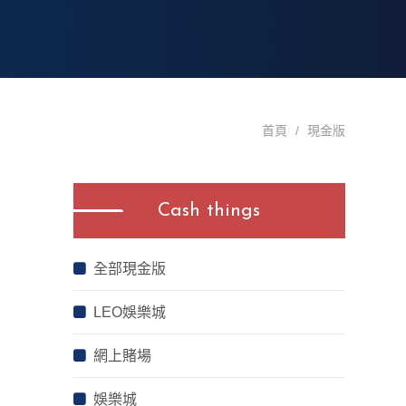
首頁
現金版
Cash things
全部現金版
LEO娛樂城
網上賭場
娛樂城