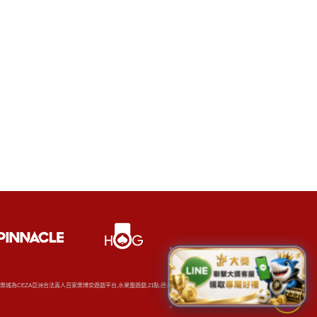
洲合法真人百家樂博奕遊戲平台,水果盤遊戲,21點,德州撲克,富遊娛樂城提供運動賽事0.975高賠率運動彩券投注,大樂透開獎 