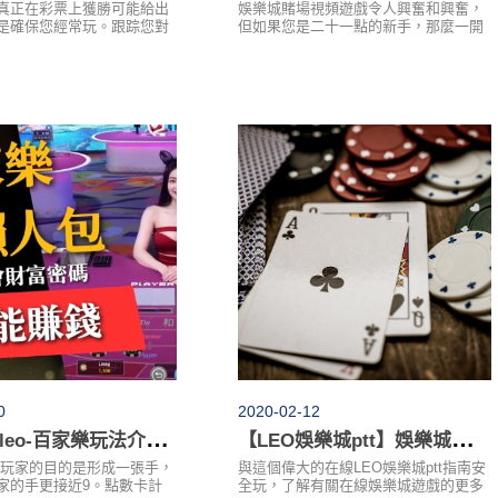
真正在彩票上獲勝可能給出
娛樂城賭場視頻遊戲令人興奮和興奮，
是確保您經常玩。跟踪您對
但如果您是二十一點的新手，那麼一開
，並確保您現在不再遺漏未
始它會令人生畏且非常可怕。在坐在辦
。誰知道，你敢於通過下注
公桌前之前了解這項運動的指導方針，
的幸運日。
可以讓您在與不同球員的對抗中獲得積
極的一面，並無疑贏得這項運動。
0
2020-02-12
九
州娛樂leo-百家樂玩法介紹，規則，初學者看這篇一次就懂
【
LEO娛樂城ptt】娛樂城教學、公式、機率破解
eo玩家的目的是形成一張手，
與這個偉大的在線LEO娛樂城ptt指南安
家的手更接近9。點數卡計
全玩，了解有關在線娛樂城遊戲的更多