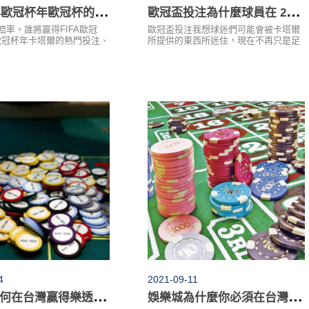
投
注2024歐冠杯年歐冠杯的賠率
歐
冠盃投注為什麼球員在 2022 年歐冠杯上的角色如此重要
賠率。誰將贏得FIFA歐冠
歐冠盃投注我想球迷們可能會被卡塔爾
2歐冠杯年卡塔爾的熱門投注、
所提供的東西所迷住，現在不再只是足
場。距離卡塔爾 2022 年
球中心，而是從文化和娛樂因素的角度
杯還有不到 12 個月的時
來看。我想這屆歐冠杯可能會在比賽記
者已經可以押注國家贏得一
錄上與另一屆形成鮮明對比
括許多尚未開始獲得參賽資
件。
4
2021-09-11
玩
運彩如何在台灣贏得樂透頭獎並永不失敗
娛
樂城為什麼你必須在台灣玩二十一點在線賭場遊戲