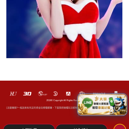
2019© Copyright All Rights Reserved
玩法最賺錢?一般說來有充足的資金玩哪種都賺。下面我把幾種玩法都解釋一下看看你是適合哪種玩法。富遊娛樂城為CEZA亞洲合法真