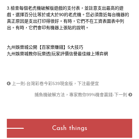
3.檢查每個老虎機破解版遊戲的支付表，並註意支出最高的遊
戲。選擇百分比等於或大於90的老虎機。您必須靠近每台機器的
真正原因是支出打印得很好。有時，它們不在工資表圖表中列
出。有時，它們會印有機器上張貼的說明。
九州娛樂城公開【百家樂賺錢】5大技巧
九州娛樂城教你玩樂透|玩家評價信譽最佳線上博弈網
上一則-台灣彩卷今彩539現金版，下注最便宜
捕魚機破解方法，專家教你99%機會贏錢-下一則
Cash things