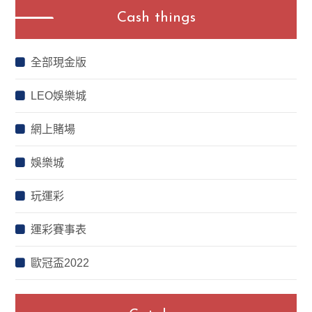
Cash things
全部現金版
LEO娛樂城
網上賭場
娛樂城
玩運彩
運彩賽事表
歐冠盃2022