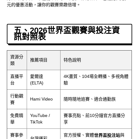
元的優惠活動，讓你的觀賽樂趣倍增。
五、2026世界盃觀賽與投注資
訊對照表
資源分
推薦項目
特色說明
類
直播平
愛爾達
4K畫質、104場全轉播、多視角體
台
(ELTA)
驗
行動觀
Hami Video
隨時隨地追賽、適合通勤族
賽
免費精
YouTube /
賽事亮點、前10分鐘官方直播分
華
TikTok
享
賽事參
官方授權、實體
與
世界盃投注站
台灣運彩