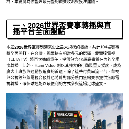
群，本篇將為你整理最完整的觀賽攻略與投注建議。
一、2026世界盃賽事轉播與直
播平台全面盤點
本屆
賽制迎來史上最大規模的擴編，共計104場賽事
2026世界盃
將全面開打。在台灣，觀眾擁有相當多元的選擇，愛爾達電視
（ELTA TV）將再次擔綱重任，提供包含4K超高畫質在內的全場
次轉播。此外，Hami Video 則以其強大的行動裝置支援度，成為
廣大上班族與通勤族追賽的首選。除了這些付費串流平台，華視
與公視等無線電視台預計也將針對部分熱門焦點賽事提供無線電
視轉播，確保球迷能以最便利的方式參與這場足球盛宴。