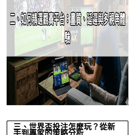
三、世界盃投注怎麼玩？從新
手到專家的策略分析