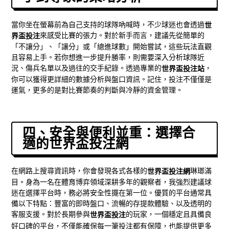
當你坐在螢幕前為自己支持的球隊吶喊時，不少球迷也會透過
世
來感受比賽的張力。對於新手而言，建議先從簡單的
界盃投注
「不讓分」、「讓分」或「總進球數」開始嘗試，這些玩法直觀
且容易上手。若你想進一步提升勝率，則需要深入分析球隊近
況、傷兵名單以及過往的交手紀錄。透過專業的
，
世界盃投注站
你可以獲得更詳細的數據分析與盤口資訊。記住，投注不僅僅是
運氣，更多的是對比賽節奏的判斷與冷靜的資金管理。
四、安全與便利並重：選擇合
適的世界盃投注網
在網路上搜尋資訊時，你會發現各式各樣的
琳瑯滿
世界盃投注網
目。身為一名在體育博弈領域深耕多年的觀察者，我強烈建議球
迷在選擇平台時，務必將安全性擺在第一位。優質的平台通常具
備以下特點：豐富的即時盤口、流暢的存提款體驗、以及透明的
客服支援。對於長期參與
的玩家，一個穩定且具備良
世界盃投注
好口碑的平台，不僅能確保每一筆投注都有保障，也能提供更多