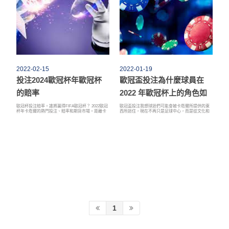
2022-02-15
2022-01-19
投注2024歐冠杯年歐冠杯
歐冠盃投注為什麼球員在
的賠率
2022 年歐冠杯上的角色如
此重要
歐冠杯投注賠率。誰將贏得FIFA歐冠杯？ 2022歐冠
歐冠盃投注我想球迷們可能會被卡塔爾所提供的東
杯年卡塔爾的熱門投注、賠率和期貨市場。距離卡
西所迷住，現在不再只是足球中心，而是從文化和
塔爾 2022 年國際足聯歐冠杯還有不到 12 個月的時
娛樂因素的角度來看。我想這屆歐冠杯可能會在比
間，但愛好者已經可以押注國家贏得一切，其中包
賽記錄上與另一屆形成鮮明對比
括許多尚未開始獲得參賽資格的國家事件。
1