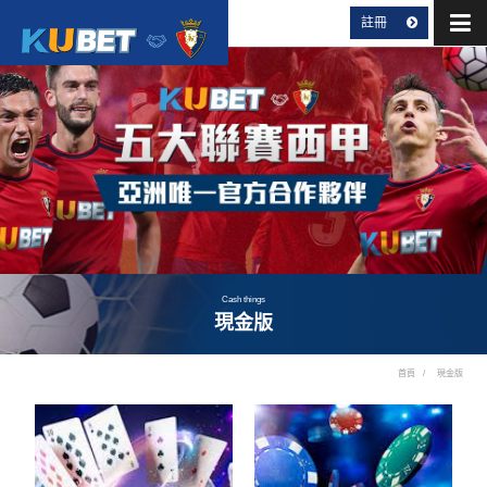
註冊
Cash things
現金版
首頁
現金版