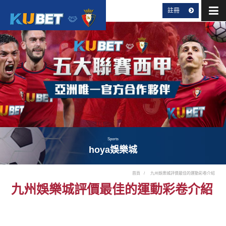
註冊
Sports
hoya娛樂城
首頁
九州娛樂城評價最佳的運動彩卷介紹
九州娛樂城評價最佳的運動彩卷介紹