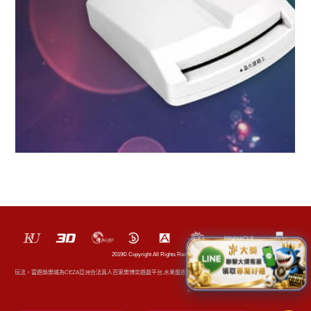
2019© Copyright All Rights Reserved
富遊娛樂城為CEZA亞洲合法真人百家樂博奕遊戲平台,水果盤遊戲,21點,德州撲克,富遊娛樂城提供運動賽事0.975高賠率運動