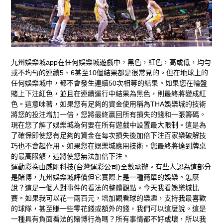
九州娛樂城app
在任何娛樂城遊戲中，黑色，紅色，高或低，均勻
或不均勻的連續5、6甚至10個結果都是很常見的。但在地球上的
任何娛樂城中，都不會發生連續50次相等的結果。如果您在輪盤
賭上下注紅色，並且在連續運行中結果為黑色，則最終將變成紅
色。這意味著，如果您有足夠的資金使用稱為
THA娛樂城
的技術
將您的投注增加一倍，您將最終贏回所有損失的錢和一張籌碼。
現在您了解了娛樂城為何要在所有遊戲中設置最大限制。這是為
了確保即使您有足夠的資金在每次損失後加倍下注百家樂破解技
巧也不會起作用。如果您在娛樂城應用技術，您最終將達到牌桌
的最高限額，這將使您無法加倍下注。
運動彩卷由威剛科技(台灣運彩公司)全數承辦。有些人認為這部分
是賭博，九州娛樂城評價但它實際上是一種簡單的娛樂。怎麼
說？這是一個人對事件的看法的整體觀點。今天我看娛樂城比
賽。如果我可以花一兩百元，增加觀看球的樂趣，支持我最喜歡
的球隊，甚至賺一些零花錢或額外的錢，我們可以這麼說。這是
一種具有負面看法的賭博行為嗎？所有事情都不好或壞，所以我