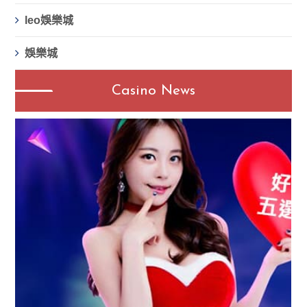
leo娛樂城
娛樂城
Casino News