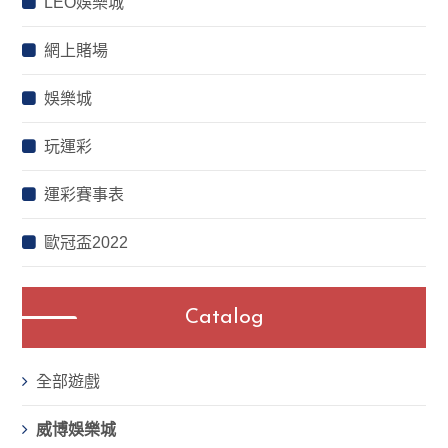
LEO娛樂城
網上賭場
娛樂城
玩運彩
運彩賽事表
歐冠盃2022
Catalog
全部遊戲
威博娛樂城