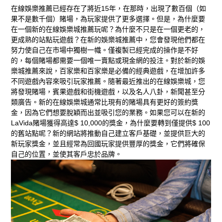
在線娛樂推薦已經存在了將近15年，在那時，出現了數百個（如
果不是數千個）賭場，為玩家提供了更多選擇。但是，為什麼要
在一個新的在線娛樂城推薦玩呢？為什麼不只是在一個更老的，
更成熟的站點玩遊戲？在新的娛樂城推薦中，您會發現他們都在
努力使自己在市場中獨樹一幟。僅複製已經完成的操作是不好
的，每個賭場都需要一個唯一賣點或
現金網
的投注。對於新的娛
樂城推薦來說，百家樂和百家樂是必備的經典遊戲，在增加許多
不同遊戲內容來吸引玩家推薦。隨著最近推出的在線娛樂城，您
將發現賭場，賓果遊戲和街機遊戲，以及名人八卦，新聞甚至分
類廣告。新的在線娛樂城通常比現有的賭場具有更好的簽約獎
金，因為它們想要脫穎而出並吸引您的業務。如果您可以在新的
LaVida賭場獲得高達$ 10,000的獎金，為什麼要轉到僅提供$ 100
的舊站點呢？新的網站將推動自己建立客戶基礎，並提供巨大的
新玩家獎金，並且經常為回國玩家提供豐厚的獎金，它們將確保
自己的位置，並使其客戶忠於品牌。